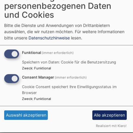
Nachbargemeinden
personenbezogenen Daten
Alerheim-Rudelstetten
St.-Ulrichs-Kirche Rudelstetten
und Cookies
So, 9.8.
Bitte die Dienste und Anwendungen von Drittanbietern
kein Gottesdienst in Wörnitzostheim - siehe
auswählen, die wir nutzen möchten.
Für weitere Informationen
Nachbargemeinden
bitte unsere
Datenschutzhinweise
lesen.
Alerheim-Wörnitzostheim
St.-Maria- und Anna-Kirche
Wörnitzostheim
Funktional
(immer erforderlich)
Speichern von Daten: Cookie für die Benutzersitzung
So, 9.8. 8:45 Uhr
Zweck
:
Funktional
Gottesdienst
Consent Manager
(immer erforderlich)
Pfr. Hans-Martin Meuß
Alerheim-Bühl
St. Marienkirche Bühl
Cookie Consent speichert Ihre Einwilligungsstatus im
Browser
Zweck
:
Funktional
So, 9.8. 10 Uhr
Gottesdienst
Auswahl akzeptieren
Alle akzeptieren
Pfr. Hans-Martin Meuß
Alerheim
St. Stephanus Alerheim
Realisiert mit Klaro!